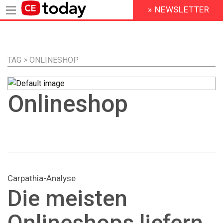
» NEWSLETTER
HEADER
MENU
Direkt
zum
Inhalt
TAG > ONLINESHOP
Onlineshop
Carpathia-Analyse
Die meisten
Onlineshops liefern