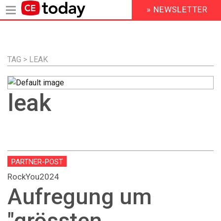
» NEWSLETTER
HEADER
MENU
Direkt
zum
Inhalt
TAG > LEAK
leak
PARTNER-POST
RockYou2024
Aufregung um
"grössten