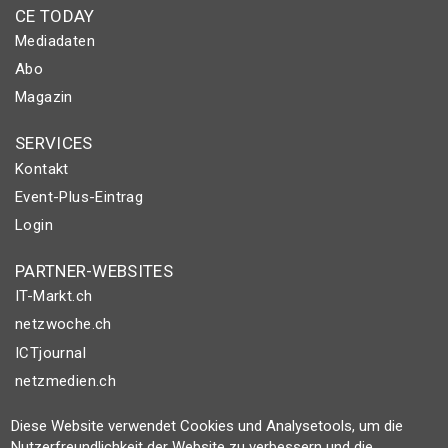
CE TODAY
Mediadaten
Abo
Magazin
SERVICES
Kontakt
Event-Plus-Eintrag
Login
PARTNER-WEBSITES
IT-Markt.ch
netzwoche.ch
ICTjournal
netzmedien.ch
© NETZMEDIEN AG 2026
Diese Website verwendet Cookies und Analysetools, um die
Nutzerfreundlichkeit der Website zu verbessern und die