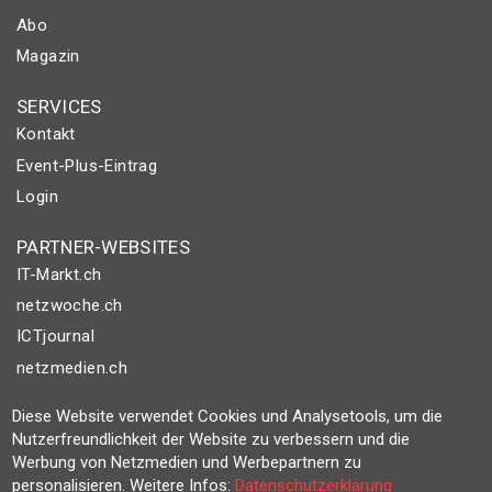
Abo
Magazin
SERVICES
Kontakt
Event-Plus-Eintrag
Login
PARTNER-WEBSITES
IT-Markt.ch
netzwoche.ch
ICTjournal
netzmedien.ch
Diese Website verwendet Cookies und Analysetools, um die
© NETZMEDIEN AG 2026
Nutzerfreundlichkeit der Website zu verbessern und die
Impressum
Werbung von Netzmedien und Werbepartnern zu
AGB
personalisieren. Weitere Infos:
Datenschutzerklärung