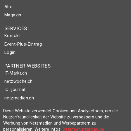
Abo
Magazin
SERVICES
Kontakt
Event-Plus-Eintrag
Login
PARTNER-WEBSITES
IT-Markt.ch
netzwoche.ch
ICTjournal
netzmedien.ch
Diese Website verwendet Cookies und Analysetools, um die
© NETZMEDIEN AG 2026
Nutzerfreundlichkeit der Website zu verbessern und die
Impressum
Werbung von Netzmedien und Werbepartnern zu
AGB
personalisieren. Weitere Infos:
Datenschutzerklärung