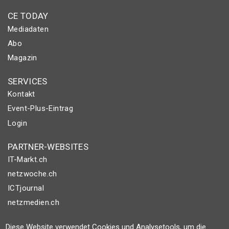
CE TODAY
Mediadaten
Abo
Magazin
SERVICES
Kontakt
Event-Plus-Eintrag
Login
PARTNER-WEBSITES
IT-Markt.ch
netzwoche.ch
ICTjournal
netzmedien.ch
© NETZMEDIEN AG 2026
Diese Website verwendet Cookies und Analysetools, um die