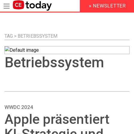
» NEWSLETTER
HEADER
MENU
Direkt
zum
Inhalt
TAG > BETRIEBSSYSTEM
Betriebssystem
WWDC 2024
Apple präsentiert
KI-Strategie und