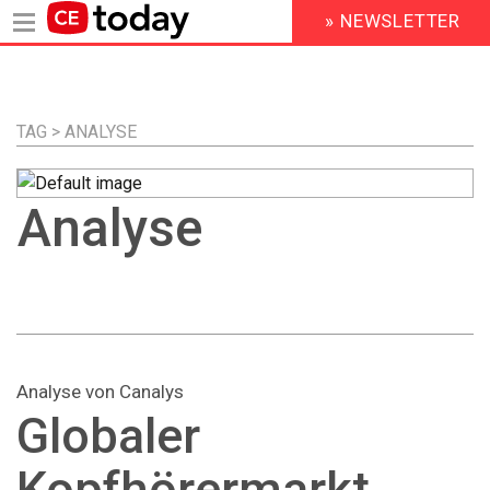
» NEWSLETTER
HEADER
MENU
Direkt
zum
Inhalt
TAG > ANALYSE
Analyse
Analyse von Canalys
Globaler
Kopfhörermarkt