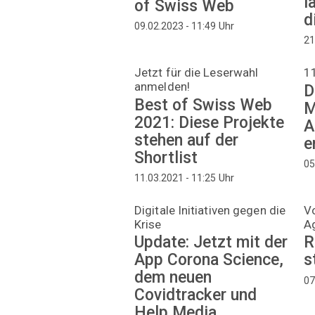
l
of Swiss Web
d
Uhr
09.02.2023 - 11:49
21
Jetzt für die Leserwahl
1
anmelden!
D
Best of Swiss Web
M
2021: Diese Projekte
A
stehen auf der
e
Shortlist
05
Uhr
11.03.2021 - 11:25
Digitale Initiativen gegen die
Vo
Krise
A
Update: Jetzt mit der
R
App Corona Science,
s
dem neuen
07
Covidtracker und
Help Media