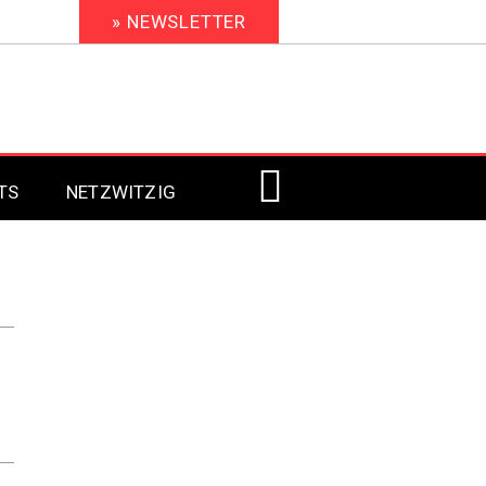
» NEWSLETTER
TS
NETZWITZIG
Digital Signage 2023
Digital Signage 2022
Digital Signage 2021
Digital Signage 2020
Digital Signage 2019