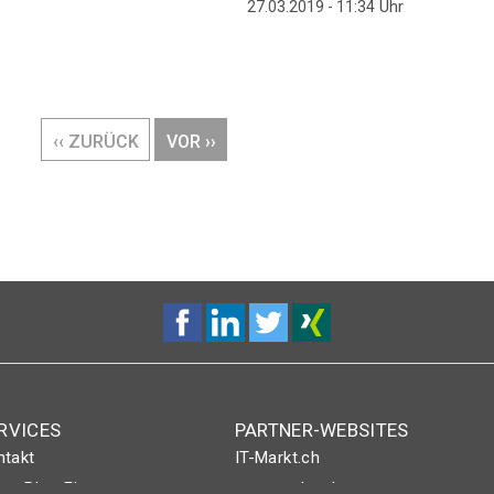
Uhr
27.03.2019 - 11:34
VORHERIGE
‹‹ ZURÜCK
NÄCHSTE
VOR ››
SEITE
SEITE
RVICES
PARTNER-WEBSITES
ntakt
IT-Markt.ch
nt-Plus-Eintrag
netzwoche.ch