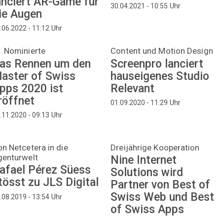
anciert AR-Game für
Uhr
30.04.2021 - 10:55
ie Augen
Uhr
.06.2022 - 11:12
1 Nominierte
Content und Motion Design
as Rennen um den
Screenpro lanciert
aster of Swiss
hauseigenes Studio
pps 2020 ist
Relevant
röffnet
Uhr
01.09.2020 - 11:29
Uhr
.11.2020 - 09:13
n Netcetera in die
Dreijährige Kooperation
genturwelt
Nine Internet
afael Pérez Süess
Solutions wird
tösst zu JLS Digital
Partner von Best of
Swiss Web und Best
Uhr
.08.2019 - 13:54
of Swiss Apps