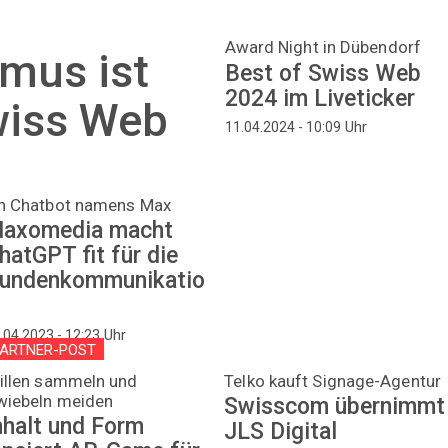
Award Night in Dübendorf
mus ist
Best of Swiss Web
2024 im Liveticker
wiss Web
Uhr
11.04.2024 - 10:09
in Chatbot namens Max
axomedia macht
hatGPT fit für die
undenkommunikatio
Uhr
.04.2023 - 12:23
ARTNER-POST
illen sammeln und
Telko kauft Signage-Agentur
wiebeln meiden
Swisscom übernimmt
nhalt und Form
JLS Digital