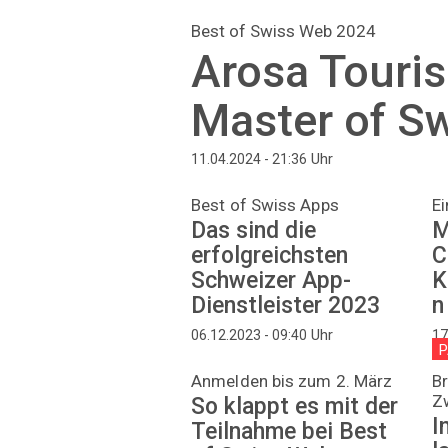
Best of Swiss Web 2024
Arosa Touris
Master of S
Uhr
11.04.2024 - 21:36
Best of Swiss Apps
E
Das sind die
M
erfolgreichsten
C
Schweizer App-
K
Dienstleister 2023
n
Uhr
06.12.2023 - 09:40
17
P
Anmelden bis zum 2. März
Br
Z
So klappt es mit der
I
Teilnahme bei Best