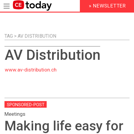
» NEWSLETTER
HEADER
MENU
Direkt
zum
Inhalt
TAG > AV DISTRIBUTION
AV Distribution
www.av-distribution.ch
SPONSORED-POST
Meetings
Making life easy for